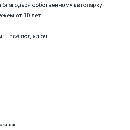
 благодаря собственному автопарку
ажем от 10 лет
цах
ы – всё под ключ
ложение