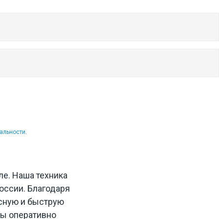
альности
.
ле. Наша техника
оссии. Благодаря
сную и быструю
ты оперативно