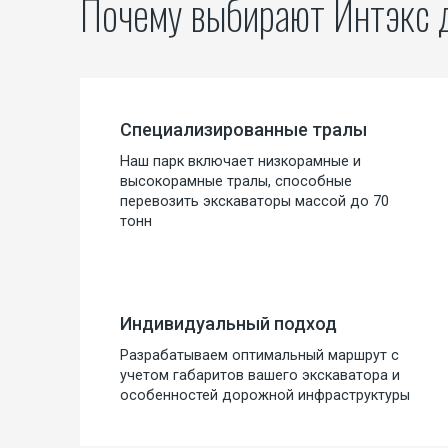
Почему выбирают Интэкс 
Перевозка тралом
Перевозка экскаватора на трале
Перевозка яхт и катеров
Специализированные тралы
Наш парк включает низкорамные и
Перевозка вертолетов
высокорамные тралы, способные
Переезд завода
перевозить экскаваторы массой до 70
тонн
Индивидуальный подход
Разрабатываем оптимальный маршрут с
учетом габаритов вашего экскаватора и
особенностей дорожной инфраструктуры