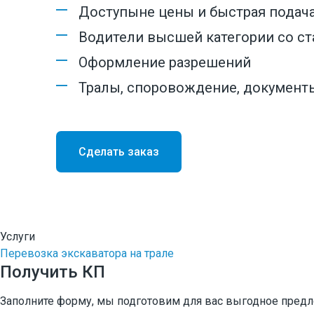
Водитель трала
Доступыне цены и быстрая подача
Водитель Самосвала
Водители высшей категории со ст
Машинист экскаватора на гидравлических ножни
Оформление разрешений
Тралы, cпоровождение, документ
Скачать презентацию (в ПДФ)
Допуск СРО и лицензии
Статьи
Сделать заказ
Демонтаж зданий и сооружений
Услуги
Демонтаж мостов и путепроводов
Перевозка экскаватора на трале
Демонтаж элеваторов
Получить КП
Демонтаж силосных башен
Заполните форму, мы подготовим для вас выгодное пред