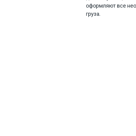
оформляют все нео
Вывоз строительного мусора
груза.
Перевозка негабаритных грузов
Экскаватор разрушитель
Аренда щековой дробилки
Аренда фронтального погрузчика
Аренда гусеничного экскаватора
Аренда гусеничного экскаватора с гидромолотом
Аренда гусеничного экскаватора с гидроножница