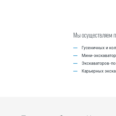
Перевозка спецтехники
Перевозка погрузчиков
Мы осуществляем п
Перевозка тракторов
Перевозка комбайнов
Гусеничных и ко
Мини-экскавато
Перевозка катка
Экскаваторов-по
Перевозка экскаватора
Карьерных экска
Перевозка бульдозеров
Перевозка грохота и дробилки
Перевозка кранов
Перевозка буровых установок
Перевозка танков