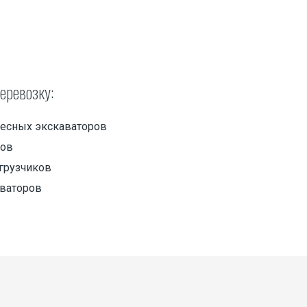
еревозку:
лесных экскаваторов
ров
грузчиков
ваторов