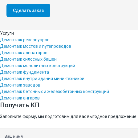
Машинист экскаватора на гидравлических ножницах
Сделать заказ
Скачать презентацию (в ПДФ)
Допуск СРО и лицензии
Услуги
Демонтаж резервуаров
Статьи
Демонтаж мостов и путепроводов
Демонтаж элеваторов
Демонтаж силосных башен
Демонтаж монолитных конструкций
Демонтаж зданий и сооружений
Демонтаж фундамента
Демонтаж мостов и путепроводов
Демонтаж внутри зданий мини-техникой
Демонтаж заводов
Демонтаж элеваторов
Демонтаж бетонных и железобетонных конструкций
Демонтаж силосных башен
Демонтаж ангаров
Получить КП
Демонтаж монолитных конструкций
Заполните форму, мы подготовим для вас выгодное предложение
Демонтаж фундамента
Демонтаж внутри зданий мини-техникой
Ваше имя