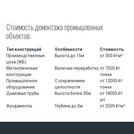
Перевозка катка
Перевозка экскаватора
Перевозка бульдозеров
Стоимость демонтажа промышленных
объектов:
Перевозка грохота и дробилки
Перевозка кранов
Тип конструкций
Особенности
Стоимость
Перевозка буровых установок
Производственные
Высота до 15м
от 300 ₽/м³
цеха (ЖБ)
Перевозка танков
Металлические
Включая переработку
от 7500 ₽/
конструкции
тонна
Перевозка тралом
Промышленное
С сохранением
от 12000 ₽/
оборудование
целостности
тонна
Перевозка экскаватора на трале
Дымовые трубы
Высота более 30м
от 18000 ₽/
шт
Перевозка яхт и катеров
Фундаменты
Глубина до 2м
от 2500 ₽/м³
Перевозка вертолетов
Переезд завода