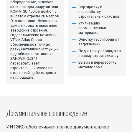
оборудование, включая
экскаваторы-разрушители
Сортировку и
KOMATSU 450 Demolition с
переработку
вылетом стрелы 28 метров.
строительных отходов
Это позволяет безопасно
Утилизацию
демонтировать высотные
промышленных
заводские строения.
материалов
Гидравлические ножницы
Очистку территории от
VTN и Atlas Copco
загрязнений
обеспечивают точную
резку металлоконструкций,
Подготовку площадки к
а дробильная установка
новому строительству
SANDVIK QJ341
Вывоз и переработку
перерабатывает
металлолома
строительный мусор во
вторичный щебень прямо
на площадке.
Документальное сопровождение
ИНТЭКС обеспечивает полное документальное