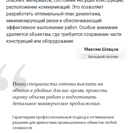
опасных материалов, состояние несущих конструкций,
расположение коммуникаций. Это позволяет
разработать оптимальный план демонтажа,
Экскаватор разрушитель
минимизирующий риски и обеспечивающий
Аренда щековой дробилки
эффективное выполнение работ. Особое внимание
уделяется объектам, где требуется сохранение части
Аренда фронтального погрузчика
конструкций или оборудования.
Аренда гусеничного экскаватора
Максим Шевцов
Аренда гусеничного экскаватора с гидромолотом
Выездной эксперт
Аренда гусеничного экскаватора с гидроножницами
Наши специалисты готовы выехать на
объект в удобное для вас время, провести
оценку объема работ и подготовить
Перевозка спецтехники
детальное коммерческое предложение.
Перевозка погрузчиков
Перевозка тракторов
Гарантируем профессиональный подход и оптимальные
решения для демонтажа промышленных объектов любой
Перевозка комбайнов
сложности.