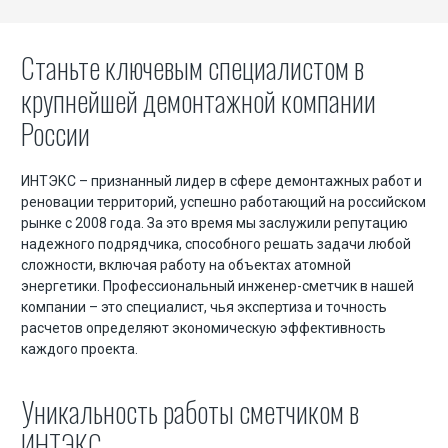
Машинист экскаватора на гидравлических ножницах
Станьте ключевым специалистом в
Скачать презентацию (в ПДФ)
крупнейшей демонтажной компании
Допуск СРО и лицензии
России
Статьи
ИНТЭКС – признанный лидер в сфере демонтажных работ и
реновации территорий, успешно работающий на российском
Демонтаж зданий и сооружений
рынке с 2008 года. За это время мы заслужили репутацию
надежного подрядчика, способного решать задачи любой
Демонтаж мостов и путепроводов
сложности, включая работу на объектах атомной
Демонтаж элеваторов
энергетики. Профессиональный инженер-сметчик в нашей
компании – это специалист, чья экспертиза и точность
Демонтаж силосных башен
расчетов определяют экономическую эффективность
каждого проекта.
Демонтаж монолитных конструкций
Демонтаж фундамента
Уникальность работы сметчиком в
Демонтаж внутри зданий мини-техникой
ИНТЭКС