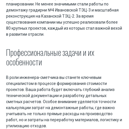
планировании. Не менее значимыми стали работы по
демонтажу градирни №4 Ивановской ТЭЦ-3 и масштабная
реконструкция на Казанской ТЭЦ-2. За время
Экскаватор разрушитель
существования компании мы успешно реализовали более
Аренда щековой дробилки
80 крупных проектов, каждый из которых стал важной вехой
в развитии отрасли.
Аренда фронтального погрузчика
Аренда гусеничного экскаватора
Профессиональные задачи и их
Аренда гусеничного экскаватора с гидромолотом
особенности
Аренда гусеничного экскаватора с гидроножницами
В роли инженера-сметчика вы станете ключевым
специалистом в процессе формирования стоимости
проектов. Ваша работа будет включать глубокий анализ
технической документации и разработку детальных
сметных расчетов. Особое внимание уделяется точности
калькуляции затрат на демонтажные работы, где важно
учитывать не только прямые расходы на производство
работ, но и затраты на переработку материалов, логистику и
утилизацию отходов.