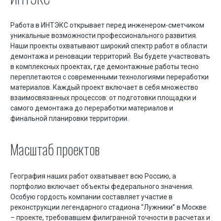
Демонтаж заводов
Демонтаж бетонных и железобетонных конструкций
Работа в ИНТЭКС открывает перед инженером-сметчиком
Демонтаж ангаров
уникальные возможности профессионального развития.
Наши проекты охватывают широкий спектр работ в области
Демонтаж резервуаров
демонтажа и реновации территорий. Вы будете участвовать
в комплексных проектах, где демонтажные работы тесно
Поставка инертных материалов
переплетаются с современными технологиями переработки
материалов. Каждый проект включает в себя множество
Доставка песка
взаимосвязанных процессов: от подготовки площадки и
Доставка щебня
самого демонтажа до переработки материалов и
финальной планировки территории.
Земляные работы
Масштаб проектов
Инженерно-геодезические работы
Вывоз строительного мусора
География наших работ охватывает всю Россию, а
Перевозка негабаритных грузов
портфолио включает объекты федерального значения.
Особую гордость компании составляет участие в
реконструкции легендарного стадиона “Лужники” в Москве
– проекте, требовавшем филигранной точности в расчетах и