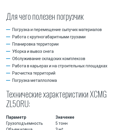
Демонтаж заводов
Демонтаж бетонных и железобетонных конструкций
Для чего полезен погрузчик
Демонтаж ангаров
Погрузка и перемещение сыпучих материалов
Демонтаж резервуаров
Работа с крупногабаритными грузами
Поставка инертных материалов
Планировка территории
Уборка и вывоз снега
Доставка песка
Обслуживание складских комплексов
Доставка щебня
Работа в карьерах и на строительных площадках
Расчистка территорий
Земляные работы
Погрузка металлолома
Инженерно-геодезические работы
Технические характеристики XCMG
Вывоз строительного мусора
ZL50RU:
Перевозка негабаритных грузов
Параметр
Значение
Грузоподъемность
5 тонн
Объем ковша
3 м³