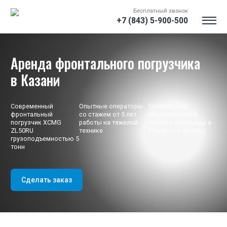
Бесплатный звонок
+7 (843) 5-900-500
Аренда фронтального погрузчика
в Казани
Современный
Опытные операторы
Техническое
фронтальный
со стажем от 5 лет
обслуживание и
погрузчик XCMG
работы на тяжелой
топливо включены в
ZL50RU
технике
стоимость аренды
грузоподъемностью 5
тонн
Вакансии
Логист
Сделать заказ
Инженер сметчик
Водитель трала
Водитель Самосвала