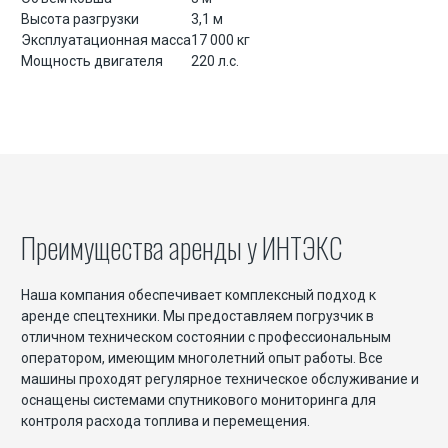
Высота разгрузки
3,1 м
Эксплуатационная масса
17 000 кг
Экскаватор разрушитель
Мощность двигателя
220 л.с.
Аренда щековой дробилки
Аренда фронтального погрузчика
Аренда гусеничного экскаватора
Аренда гусеничного экскаватора с гидромолотом
Аренда гусеничного экскаватора с гидроножницами
Преимущества аренды у ИНТЭКС
Наша компания обеспечивает комплексный подход к
аренде спецтехники. Мы предоставляем погрузчик в
отличном техническом состоянии с профессиональным
оператором, имеющим многолетний опыт работы. Все
машины проходят регулярное техническое обслуживание и
оснащены системами спутникового мониторинга для
контроля расхода топлива и перемещения.