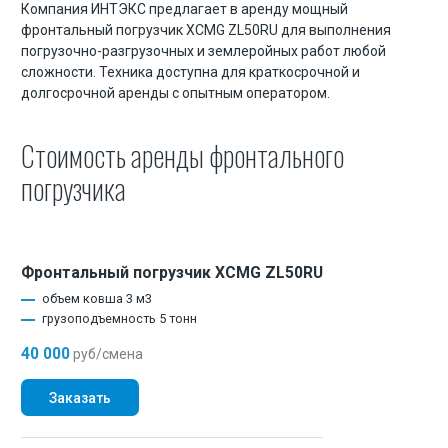
Компания ИНТЭКС предлагает в аренду мощный
Машинист экскаватора на гидравлических ножницах
фронтальный погрузчик XCMG ZL50RU для выполнения
погрузочно-разгрузочных и землеройных работ любой
Скачать презентацию (в ПДФ)
сложности. Техника доступна для краткосрочной и
долгосрочной аренды с опытным оператором.
Допуск СРО и лицензии
Статьи
Стоимость аренды фронтального
погрузчика
Демонтаж зданий и сооружений
Демонтаж мостов и путепроводов
Фронтальный погрузчик XCMG ZL50RU
Демонтаж элеваторов
объем ковша 3 м3
Демонтаж силосных башен
грузоподъемность 5 тонн
Демонтаж монолитных конструкций
40 000
руб/смена
Демонтаж фундамента
Заказать
Демонтаж внутри зданий мини-техникой