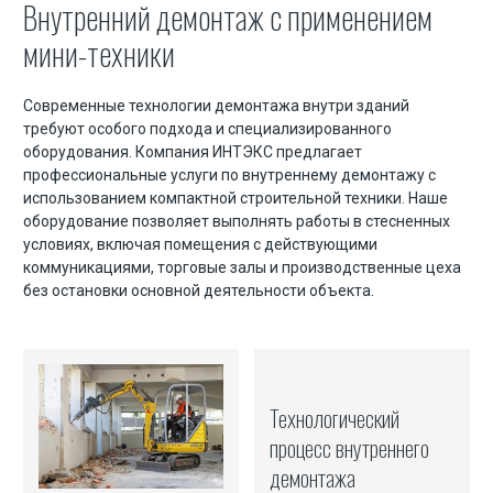
Внутренний демонтаж с применением
Машинист экскаватора на гидравлических ножницах
мини-техники
Скачать презентацию (в ПДФ)
Допуск СРО и лицензии
Современные технологии демонтажа внутри зданий
требуют особого подхода и специализированного
Статьи
оборудования. Компания ИНТЭКС предлагает
профессиональные услуги по внутреннему демонтажу с
использованием компактной строительной техники. Наше
оборудование позволяет выполнять работы в стесненных
Демонтаж зданий и сооружений
условиях, включая помещения с действующими
коммуникациями, торговые залы и производственные цеха
Демонтаж мостов и путепроводов
без остановки основной деятельности объекта.
Демонтаж элеваторов
Демонтаж силосных башен
Демонтаж монолитных конструкций
Технологический
Демонтаж фундамента
процесс внутреннего
Демонтаж внутри зданий мини-техникой
демонтажа