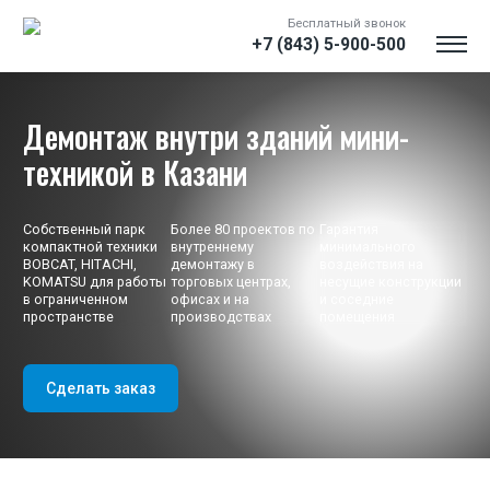
Бесплатный звонок
+7 (843) 5-900-500
Демонтаж внутри зданий мини-
техникой
в Казани
Собственный парк
Более 80 проектов по
Гарантия
компактной техники
внутреннему
минимального
BOBCAT, HITACHI,
демонтажу в
воздействия на
KOMATSU для работы
торговых центрах,
несущие конструкции
в ограниченном
офисах и на
и соседние
пространстве
производствах
помещения
Вакансии
Логист
Сделать заказ
Инженер сметчик
Водитель трала
Водитель Самосвала