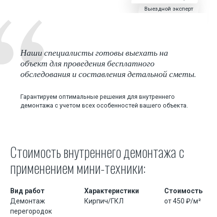
Выездной эксперт
Экскаватор разрушитель
Аренда щековой дробилки
Наши специалисты готовы выехать на
Аренда фронтального погрузчика
объект для проведения бесплатного
обследования и составления детальной сметы.
Аренда гусеничного экскаватора
Аренда гусеничного экскаватора с гидромолотом
Гарантируем оптимальные решения для внутреннего
демонтажа с учетом всех особенностей вашего объекта.
Аренда гусеничного экскаватора с гидроножницами
Стоимость внутреннего демонтажа с
применением мини-техники:
Вид работ
Характеристики
Стоимость
Демонтаж
Кирпич/ГКЛ
от 450 ₽/м²
перегородок