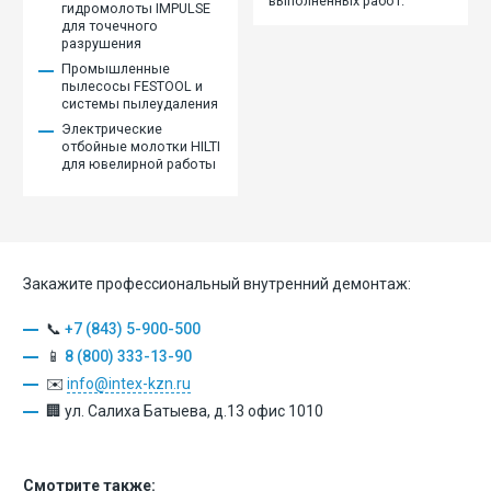
выполненных работ.
гидромолоты IMPULSE
для точечного
разрушения
Промышленные
пылесосы FESTOOL и
системы пылеудаления
Электрические
отбойные молотки HILTI
для ювелирной работы
Закажите профессиональный внутренний демонтаж:
📞
+7 (843) 5-900-500
📱
8 (800) 333-13-90
✉️
info@intex-kzn.ru
🏢 ул. Салиха Батыева, д.13 офис 1010
Смотрите также: