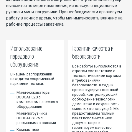
вывозится по мере накопления, используя специальные
рукава и мини-погрузчики. При необходимости организуем
работу в ночное время, чтобы минимизировать влияние на
рабочие процессы заказчика.
Использование
Гарантии качества и
передового
безопасности
оборудования
Все работы выполняются в
строгом соответствии с
В нашем распоряжении
технологическими картами
находится современный
и требованиями
парк мини-техники:
безопасности. Каждый
проект курирует опытный
Мини-экскаваторы
прораб, контролирующий
BOBCAT E20 с
соблюдение технологии
комплектом навесного
демонтажа и сохранность
оборудования
смежных конструкций. Мы
Мини-погрузчики
предоставляем полный
BOBCAT S175 с
пакет исполнительной
различными ковшами
документации и
гарантируем качество
Компактные