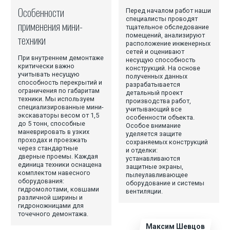
Демонтаж заводов
Особенности
Перед началом работ наши
Демонтаж бетонных и железобетонных конструкций
специалисты проводят
применения мини-
тщательное обследование
Демонтаж ангаров
помещений, анализируют
техники
расположение инженерных
сетей и оценивают
Демонтаж резервуаров
При внутреннем демонтаже
несущую способность
критически важно
конструкций. На основе
учитывать несущую
полученных данных
Поставка инертных материалов
способность перекрытий и
разрабатывается
ограничения по габаритам
детальный проект
Доставка песка
техники. Мы используем
производства работ,
специализированные мини-
учитывающий все
Доставка щебня
экскаваторы весом от 1,5
особенности объекта.
до 5 тонн, способные
Особое внимание
маневрировать в узких
уделяется защите
Земляные работы
проходах и проезжать
сохраняемых конструкций
через стандартные
и отделки:
Инженерно-геодезические работы
дверные проемы. Каждая
устанавливаются
единица техники оснащена
защитные экраны,
Вывоз строительного мусора
комплектом навесного
пылеулавливающее
оборудования:
оборудование и системы
Перевозка негабаритных грузов
гидромолотами, ковшами
вентиляции.
различной ширины и
гидроножницами для
точечного демонтажа.
Максим Шевцов