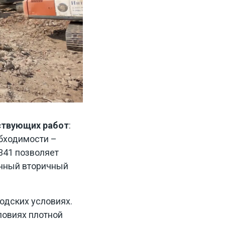
ствующих работ
:
обходимости –
341 позволяет
енный вторичный
одских условиях.
ловиях плотной