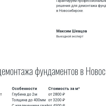
Гарантируем профессиональн
решения для демонтажа фун
в Новосибирске
.
Максим Шевцов
Выездной эксперт
 демонтажа фундаментов
в Новос
Особенности
Стоимость за м³
т
Глубина до 2м
от 2800 ₽
Толщина до 400мм
от 3200 ₽
С извлечением свай
от 4500 ₽