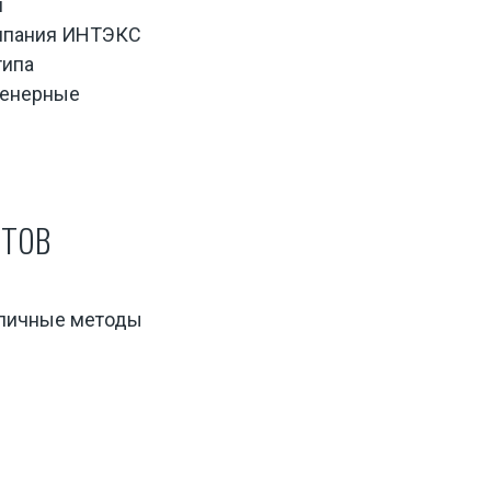
й
омпания ИНТЭКС
типа
женерные
тов
зличные методы