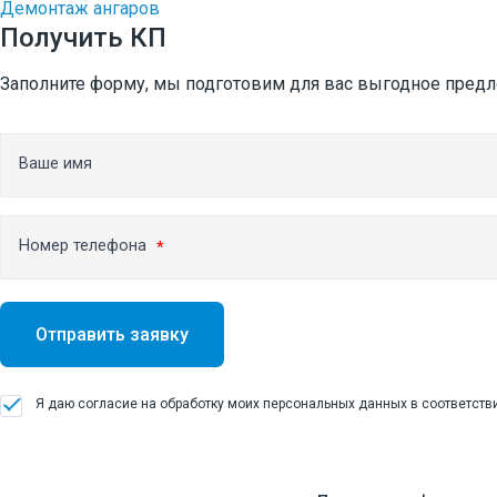
Демонтаж монолитных конструкций
Демонтаж ангаров
Получить КП
Демонтаж фундамента
Заполните форму, мы подготовим для вас выгодное пред
Демонтаж внутри зданий мини-техникой
Демонтаж заводов
Ваше имя
Демонтаж бетонных и железобетонных конструк
Демонтаж ангаров
Номер телефона
Демонтаж резервуаров
Поставка инертных материалов
Отправить заявку
Доставка песка
Доставка щебня
Я даю согласие на обработку моих персональных данных в соответств
Земляные работы
Инженерно-геодезические работы