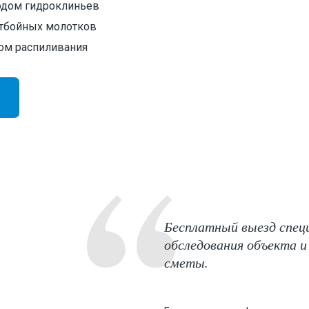
одом гидроклиньев
тбойных молотков
ом распиливания
Бесплатный выезд спец
обследования объекта и
сметы.