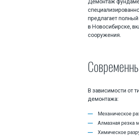
Демонтаж фундамен
Вывоз строительного мусора
специализированно
предлагает полный
Перевозка негабаритных грузов
в Новосибирске
, в
сооружения.
Современн
Экскаватор разрушитель
Аренда щековой дробилки
В зависимости от 
Аренда фронтального погрузчика
демонтажа:
Аренда гусеничного экскаватора
Механическое ра
Аренда гусеничного экскаватора с гидромолотом
Алмазная резка 
Аренда гусеничного экскаватора с гидроножница
Химическое разр