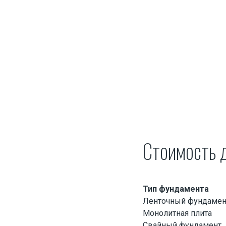
Перевозка тралом
Перевозка экскаватора на трале
Перевозка яхт и катеров
Перевозка вертолетов
Переезд завода
Стоимость
Тип фундамента
Ленточный фундамен
Монолитная плита
Свайный фундамент