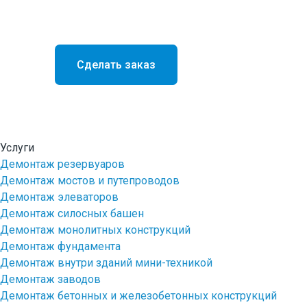
Водитель трала
Водитель Самосвала
Машинист экскаватора на гидравлических ножни
Сделать заказ
Скачать презентацию (в ПДФ)
Допуск СРО и лицензии
Статьи
Услуги
Демонтаж резервуаров
Демонтаж мостов и путепроводов
Демонтаж элеваторов
Демонтаж зданий и сооружений
Демонтаж силосных башен
Демонтаж монолитных конструкций
Демонтаж мостов и путепроводов
Демонтаж фундамента
Демонтаж элеваторов
Демонтаж внутри зданий мини-техникой
Демонтаж заводов
Демонтаж силосных башен
Демонтаж бетонных и железобетонных конструкций