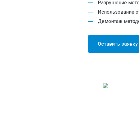
Разрушение мет
Использование о
Демонтаж метод
Перевозка спецтехники
Перевозка погрузчиков
Оставить заявку
Перевозка тракторов
Перевозка комбайнов
Перевозка катка
Перевозка экскаватора
Перевозка бульдозеров
Перевозка грохота и дробилки
Перевозка кранов
Перевозка буровых установок
Перевозка танков