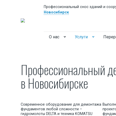
Профессиональный снос зданий и соор
Новосибирск
О нас
Услуги
Перер
Профессиональный д
в Новосибирске
Вакансии
Логист
Современное оборудование для демонтажа
Выполн
Инженер сметчик
фундаментов любой сложности –
проект
гидромолоты DELTA и техника KOMATSU
фундам