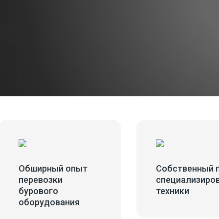
цах
Обширный опыт
Собственный 
перевозки
специализиро
бурового
техники
оборудования