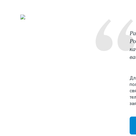
Ра
Ро
ка
ва
Дл
по
св
те
за