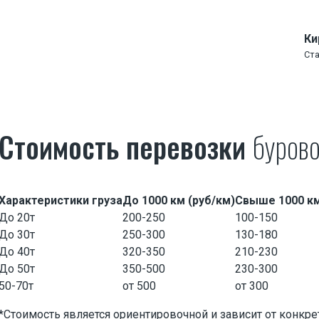
Ки
Ст
Стоимость перевозки
бурово
Характеристики груза
До 1000 км (руб/км)
Свыше 1000 км
До 20т
200-250
100-150
До 30т
250-300
130-180
До 40т
320-350
210-230
До 50т
350-500
230-300
50-70т
от 500
от 300
*Стоимость является ориентировочной и зависит от конкр