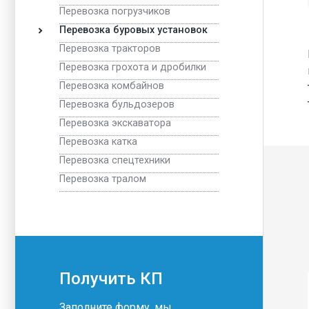
Демонтаж монолитных конструкций
Перевозка погрузчиков
Демонтаж фундамента
Перевозка буровых установок
Перевозка тракторов
Демонтаж внутри зданий мини-техникой
Перевозка грохота и дробилки
Демонтаж заводов
Перевозка комбайнов
Перевозка бульдозеров
Демонтаж бетонных и железобетонных конструк
Перевозка экскаватора
Демонтаж ангаров
Перевозка катка
Демонтаж резервуаров
Перевозка спецтехники
Перевозка тралом
Мы 
Поставка инертных материалов
Доставка песка
Доставка щебня
Земляные работы
Получить КП
Инженерно-геодезические работы
Заполните форму, мы