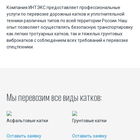
Компания ИНТЭКС предоставляет профессиональные
услуги по перевозке дорожных катков и уплотнительной
Экскаватор разрушитель
техники различных типов по всей территории России. Наш
опыт позволяет осуществлять безопасную транспортировку
Аренда щековой дробилки
как легких тротуарных катков, так и тяжелых грунтовых
Аренда фронтального погрузчика
виброкатков с соблюдением всех требований к перевозке
спецтехники.
Аренда гусеничного экскаватора
Аренда гусеничного экскаватора с гидромолотом
Аренда гусеничного экскаватора с гидроножницами
Мы перевозим все виды катков:
Перевозка спецтехники
Перевозка погрузчиков
Асфальтовые катки
Грунтовые катки
Перевозка тракторов
Перевозка комбайнов
Оставить заявку
Оставить заявку