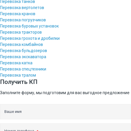
Перевозка танков
Машинист экскаватора на гидравлических ножницах
Перевозка вертолетов
Перевозка кранов
Скачать презентацию (в ПДФ)
Перевозка погрузчиков
Перевозка буровых установок
Допуск СРО и лицензии
Перевозка тракторов
Статьи
Перевозка грохота и дробилки
Перевозка комбайнов
Перевозка бульдозеров
Перевозка экскаватора
Перевозка катка
Демонтаж зданий и сооружений
Перевозка спецтехники
Демонтаж мостов и путепроводов
Перевозка тралом
Получить КП
Демонтаж элеваторов
Демонтаж силосных башен
Заполните форму, мы подготовим для вас выгодное предложение
Демонтаж монолитных конструкций
Ваше имя
Демонтаж фундамента
Демонтаж внутри зданий мини-техникой
Номер телефона