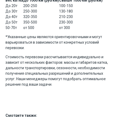
Вес катка
До 1000 км (руб/км)
Свыше 1000 км (руб/км)
До 20т
200-250
100-150
До 30т
250-300
130-180
До 40т
320-350
210-230
До 50т
350-500
230-300
50-70т
от 500
от 300
*Указанные цены являются ориентировочными и могут
варьироваться в зависимости от конкретных условий
перевозки.
Стоимость перевозки рассчитывается индивидуально и
зависит от нескольких факторов: массы и габаритов катка,
дальности транспортировки, сезонности, необходимости
получения специальных разрешений и дополнительных
услуг. Наши менеджеры помогут подобрать оптимальное
решение под ваши задачи.
Смотрите также: