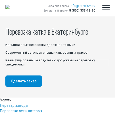
info@intex-kzn.ru
Почта для заявок
8 (800) 333-13-90
Бесплатный звонок
Перевозка катка
в Екатеринбурге
Большой опыт перевозки дорожной техники
Современный автопарк специализированных тралов
Квалифицированные водители с допусками на перевозку
спецтехники
Вакансии
Сделать заказ
Логист
Инженер сметчик
Услуги
Водитель трала
Переезд завода
Водитель Самосвала
Перевозка яхт и катеров