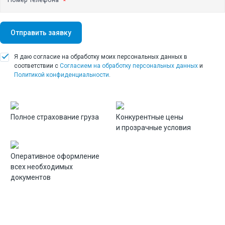
Демонтаж заводов
Демонтаж бетонных и железобетонных конструкций
Отправить заявку
Демонтаж ангаров
Демонтаж резервуаров
Я даю согласие на обработку моих персональных данных в
соответствии с
Согласием на обработку персональных данных
и
Поставка инертных материалов
Политикой конфиденциальности
.
Доставка песка
Доставка щебня
Полное страхование груза
Конкурентные цены
и прозрачные условия
Земляные работы
Инженерно-геодезические работы
Оперативное оформление
Вывоз строительного мусора
всех необходимых
документов
Перевозка негабаритных грузов