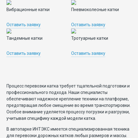
Перевозка катка
Вибрационные катки
Пневмоколесные катки
Перевозка экскаватора
Перевозка бульдозеров
Оставить заявку
Оставить заявку
Перевозка грохота и дробилки
Тандемные катки
Тротуарные катки
Перевозка кранов
Оставить заявку
Оставить заявку
Перевозка буровых установок
Перевозка танков
Перевозка тралом
Процесс перевозки катка требует тщательной подготовки и
Перевозка экскаватора на трале
профессионального подхода. Наши специалисты
обеспечивают надежное крепление техники на платформе,
Перевозка яхт и катеров
предотвращая любое смещение во время транспортировки.
Особое внимание уделяется процессу погрузки и разгрузки,
Перевозка вертолетов
учитывая специфику каждой модели катка.
Переезд завода
В автопарке ИНТЭКС имеется специализированная техника
для перевозки дорожных катков любых размеров и массы.